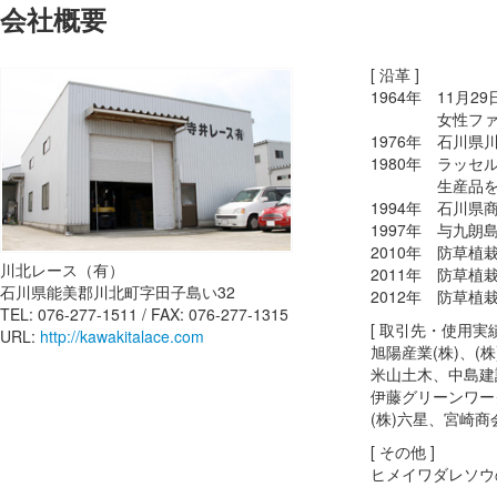
会社概要
[ 沿革 ]
1964年 11
女性ファッシ
1976年 石川
1980年 ラッ
生産品を主に刺
1994年 石川
1997年 与九
2010年 防草植
川北レース（有）
2011年 防草
石川県能美郡川北町字田子島い32
2012年 防草
TEL: 076-277-1511 / FAX: 076-277-1315
[ 取引先・使用実績
URL:
http://kawakitalace.com
旭陽産業(株)、(
米山土木、中島建
伊藤グリーンワー
(株)六星、宮崎商
[ その他 ]
ヒメイワダレソウ