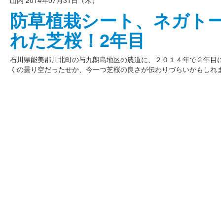
防草植栽シート、ネガト
れた芝桜！2年目
石川県能美郡川北町の与九朗島地区の農道に、２０１４年で２年目
くの曇り空だったせか、今一つ芝桜の良さが伝わりづらいかもしれません